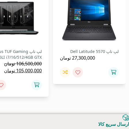
موجود می باشد.
لپ تاپ Dell Latitude 5570
لپ تاپ s TUF Gaming
6LI i7/16/512/4GB GTX
27,300,000
تومان
106,500,000
تومان
قیمت
قی
105,000,000
تومان
اصلی:
فع
106,500,000 تومان
,000
بود.
ارسال سریع کالا