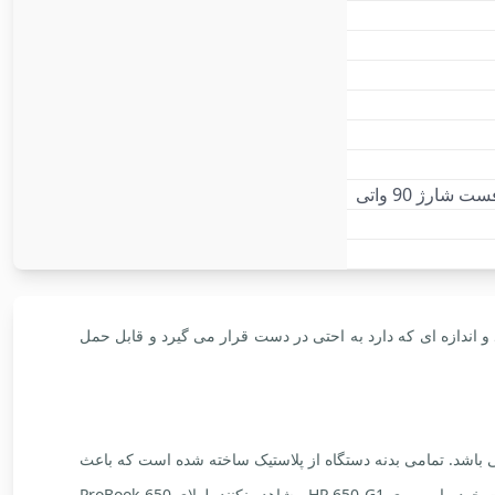
ه زیبا سبک مقاوم می باشد که به دلیل ابعاد و اندازه ای که دارد به احتی در دست قرار می گیرد و قابل حمل
ل حمل می باشد. تمامی بدنه دستگاه از پلاستیک ساخته شده است که باعث
می شود وزن سبکی داشته ، کثیفی را به خود جذب نکند و تا حد قابل توجهی ضد اثر انگشت باشد یعنی کاربران در هنگام استفاده رد اثر انگشت خود را بر روی HP 650 G1 مشاهده نکنند. لولای ProBook 650