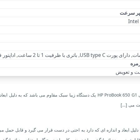
Inte
ی با ظرفیت 1 تا 2 ساعت, اداپتور فست شارژ 90 واتی
مره
دستگاه لپ تاپ HP 650 G1 (اداپتور فست شارژ 90 واتی) طراحی HP ProBook 650 G1 یک دستگا
عث می […]
ی باشد که به دلیل ابعاد و اندازه ای که دارد به احتی در دست قرار می گیرد و قاب