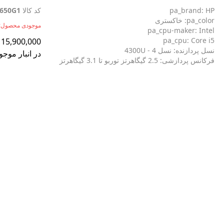
pa_brand: HP
کد کالا
650G1
pa_color: خاکستری
موجودی محصول:
pa_cpu-maker: Intel
pa_cpu: Core i5
15,900,000
نسل پردازنده: نسل 4 - 4300U
در انبار موجو
فرکانس پردازشی: 2.5 گیگاهرتز توربو تا 3.1 گیگاهرتز