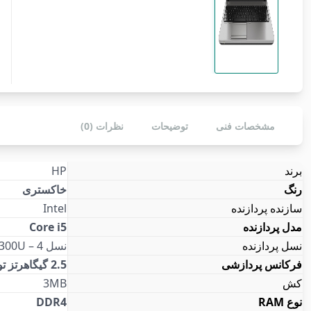
مشخصات فنی
توضیحات
نظرات (0)
برند
HP
رنگ
خاکستری
سازنده پردازنده
Intel
مدل پردازنده
Core i5
نسل پردازنده
نسل 4 – 4300U
فرکانس پردازشی
2.5 گیگاهرتز توربو تا 3.1 گیگاهرتز
کش
3MB
نوع RAM
DDR4