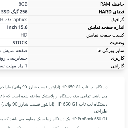
حافظه RAM
8GB
فضای HARD
256 گیگ SSD پر سرعت
گرافیک
l HD Graphics
اندازه صفحه نمایش
15.6 inch
کیفیت صفحه نمایش
HD
وضعیت
STOCK
سایر ویژگی ها
صفحه نمایش مات, دارای پورت USB type C, باتر
کاربری
حسابرسی, روز
گارانتی
1 ماه مهلت تست و تعویض
می باشد. تمامی بدنه دستگاه از پلاستیک ساخته شده است که با
دستگاه لپ تاپ HP 650 G1 (اداپتور فست شارژ 90 واتی)
طراحی
HP ProBook 650 G1 یک دستگاه زیبا سبک مقاوم م