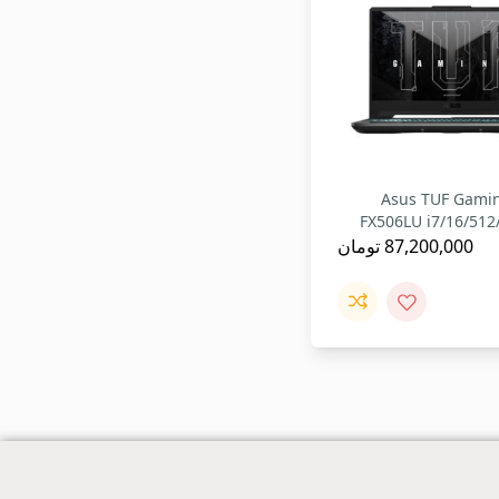
تاپ Asus TUF Gaming
FX506LU i7/16/51
87,200,000
تومان