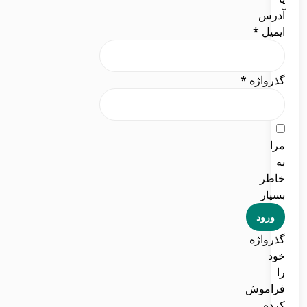
آدرس
ایمیل
*
گذرواژه
*
مرا
به
خاطر
بسپار
ورود
گذرواژه
خود
را
فراموش
کرده