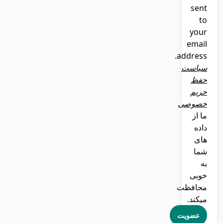
sent
to
your
email
address.
سیاست
حفظ
حریم
خصوصی
ما از
داده
های
شما
به
خوبی
محافظت
میکند.
عضویت