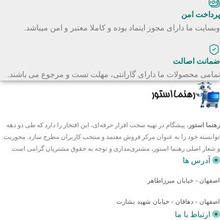
پرداخت امن
راحت است.
وبسایت ما دارای مجوز اینماد بوده و کاملا معتبر و امن میباشد.
مشخصات فنی لپ تاپ گیمینگ Dell G5-5500
این لپ تاپ مخصوص بازی است. چراکه به صورت کاملا بهینه برای
بازی های گرافیکی طراحی شده است. اما می توان به عنوان لپ
ضمانت اصالت
تاپی برای کارهای مهندسی و رندرگیری از آن استفاده کرد. کارت
تمامی محصولات ما دارای گارانتی، مهلت تست و مرجوع می باشند.
گرافیک قوی نصب شده روی مادربرد به کاربر اجازه می‌دهد تا به
عنوان یک لپ تاپ برای انیمیشن سازی از این مدل استفاده کند.
لپ تاپ گیمینگ Dell G5-5500 مناسب چه کارهایی است؟
رهنما استور
، پیشگام در تهیه سخت افزار حرفه‌ای، این افتخار را دارد که طی دو دهه
مناسب اجرای بازی‌‌های گرافیکی روز
توانسته خود را به عنوان مرکز فروش معتمد و منتخب کاربران مطرح سازد. محوریت
مناسب رندرینگ حرفه‌ای
و شعار اصلی رهنما استور، مشتری‌مداری و توجه به حقوق مشتریان گرامی است.
لپ تاپی عالی برای انیمیشن سازی
آدرس ها
گزینه‌ای عالی برای کارهای طراحی و مهندسی
اصفهان - خیابان میرزاطاهر
ویژگی خاص
اصفهان - دهاقان - خیابان شهید بشارت
این لپ تاپ دارای یک سیستم خنک کننده عالی است. سیستم خنک
ارتباط با ما