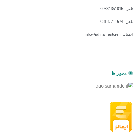
کننده آن دارای ٢ فن مجزاست. این فن‌ها به دستگاه اجازه گرم
تلفن: 09361351015
شدن نمی‌دهند و شما می‌توانید ٢۴ ساعته با لپ تاپ بازی کنید!
تلفن: 03137711674
ایمیل: info@rahnamastore.ir
مجوز ها