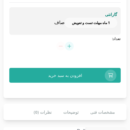
گارانتی
صاف
تعداد:
لپ
تاپ
Dell
Gaming
افزودن به سبد خرید
G5-
5500
عدد
مشخصات فنی
توضیحات
نظرات (0)