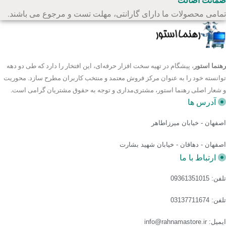
ضمانت اصالت
نظر مشخصات فنی، دستگاه RG-101 یک دستگاه حضور و غیاب با
تمامی محصولات ما دارای گارانتی، مهلت تست و مرجوع می باشند.
ولتاژ تغذیه 5 ولت است که از سیستم شناسایی اثر انگشت برای
ثبت تردد کارکنان استفاده می‌کند. این دستگاه قادر است تا 512 اثر
انگشت را ثبت و نگهداری کند. همچنین، دارای یک صفحه کلید
رهنما استور
، پیشگام در تهیه سخت افزار حرفه‌ای، این افتخار را دارد که طی دو دهه
دکمه‌ای و یک صفحه نمایش 3 اینچی است که امکان تعامل مستقیم
توانسته خود را به عنوان مرکز فروش معتمد و منتخب کاربران مطرح سازد. محوریت
کاربر با دستگاه را فراهم می‌سازد.
و شعار اصلی رهنما استور، مشتری‌مداری و توجه به حقوق مشتریان گرامی است.
آدرس ها
یکی از نکات قابل توجه در مورد RG-101، عدم امکان ثبت نام
اصفهان - خیابان میرزاطاهر
کاربر بر روی خود دستگاه است. این بدان معناست که ثبت نام
اصفهان - دهاقان - خیابان شهید بشارت
کارکنان و مدیریت اطلاعات آنها باید از طریق نرم افزارهای مرتبط
ارتباط با ما
انجام شود. با این حال، دستگاه RG-101 امکان ارائه گزارشات
حضور و غیاب به صورت آفلاین را از طریق ارتباطات USB و سایر
تلفن: 09361351015
پروتکل‌های ارتباطی فراهم می‌کند. این ویژگی به مدیران اجازه
تلفن: 03137711674
می‌دهد تا به راحتی به اطلاعات مربوط به تردد کارکنان دسترسی
ایمیل: info@rahnamastore.ir