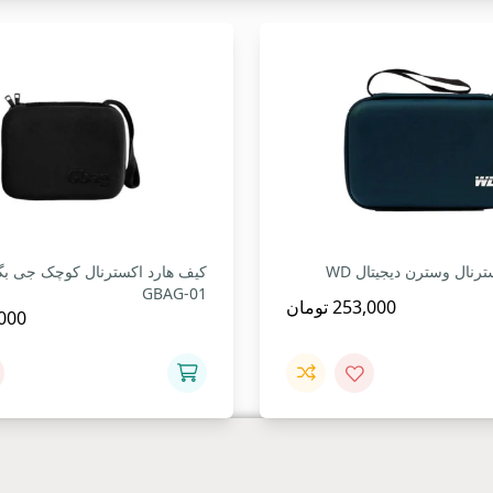
رنال وسترن دیجیتال WD
کیف هارد اکسترنال کوچک جی ب
GBAG-01
253,000
تومان
000