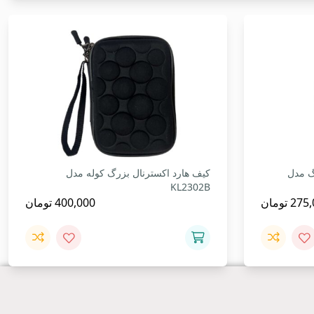
گ مدل
کیف هارد اکسترنال بزرگ کوله مدل
KL2302B
275,
تومان
400,000
تومان