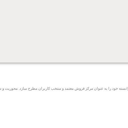
ه توانسته خود را به عنوان مرکز فروش معتمد و منتخب کاربران مطرح سازد. محوریت 