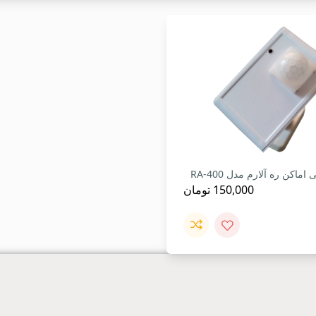
اکن ره آلارم مدل RA-400
150,000
تومان