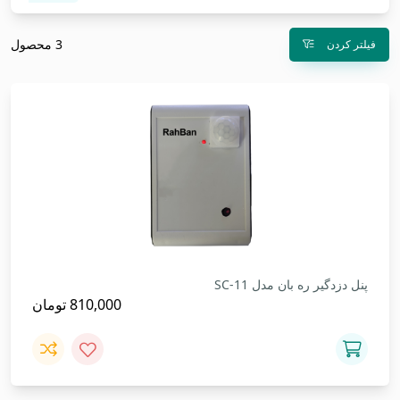
3 محصول
فیلتر کردن
پنل دزدگیر ره بان مدل SC-11
810,000
تومان