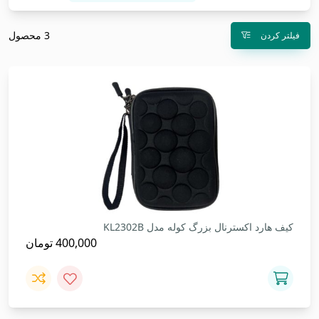
3 محصول
فیلتر کردن
کیف هارد اکسترنال بزرگ کوله مدل KL2302B
400,000
تومان