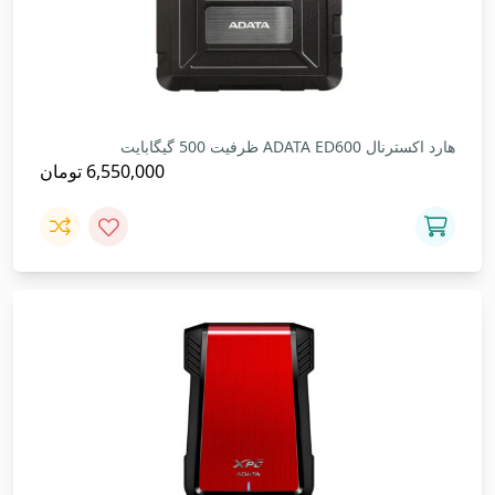
هارد اکسترنال ADATA ED600 ظرفیت 500 گیگابایت
6,550,000
تومان