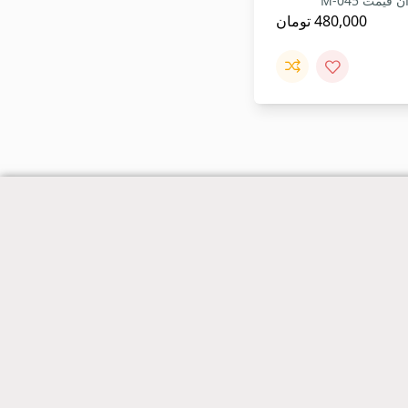
قیمت M-045
480,000
تومان