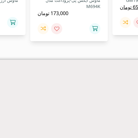
ماوس ایکس پی-پروداکت مدل
ماوس ارزان 
قیمت
M694K
65
تومان
173,000
تومان
فعلی:
700,000 تومان
655,000 تومان.