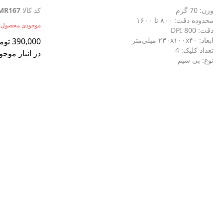
وزن: 70 گرم
کد کالا
MR167
محدوده دقت: ۸۰۰ تا ۱۶۰۰
موجودی محصول:
دقت: 800 DPI
ابعاد: ۲۳۰x۱۰۰x۴۰ میلی‌متر
390,000
توم
تعداد کلیک: 4
در انبار موجو
نوع: بی سیم