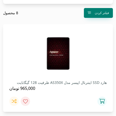
8 محصول
فیلتر کردن
هارد SSD اینترنال اپیسر مدل AS350X ظرفیت 128 گیگابایت
965,000
تومان